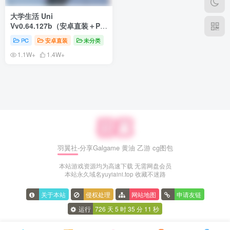
大学生活 Uni
Vv0.64.127b（安卓直装＋PC
端）
PC
安卓直装
未分类
1.1W+
1.4W+
羽翼社-分享Galgame 黄油 乙游 cg图包
本站游戏资源均为高速下载 无需网盘会员
本站永久域名yuyiaini.top 收藏不迷路
关于本站
侵权处理
网站地图
申请友链
运行
726 天
5 时
35 分
12 秒