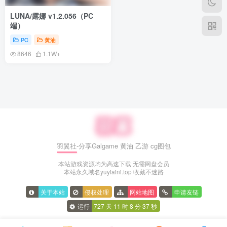
LUNA/露娜 v1.2.056（PC
端）
PC
黄油
8646
1.1W+
羽翼社-分享Galgame 黄油 乙游 cg图包
本站游戏资源均为高速下载 无需网盘会员
本站永久域名yuyiaini.top 收藏不迷路
关于本站
侵权处理
网站地图
申请友链
运行
727 天
11 时
8 分
38 秒