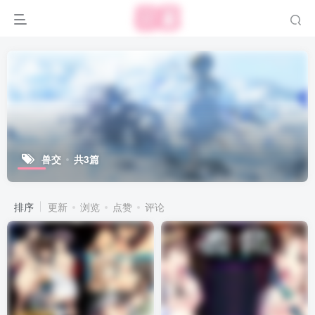
兽交
共3篇
排序
更新
浏览
点赞
评论