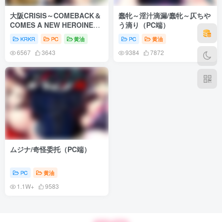
大阪CRISIS～COMEBACK＆
蠢牝～淫汁滴漏/蠢牝～仄ちや
COMES A NEW HEROINE～
う滴り（PC端）
（KRKR＋PC端）
KRKR
PC
黄油
PC
黄油
6567
3643
9384
7872
ムジナ/奇怪委托（PC端）
PC
黄油
1.1W+
9583