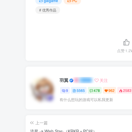
galgame
PC
# 优秀作品
点赞
1.2
羽翼
关注
9
5565
478
962
258
有什么想玩的游戏可以私我更新
上一篇
流星 -a Wish Star-（KRKR＋PC端）