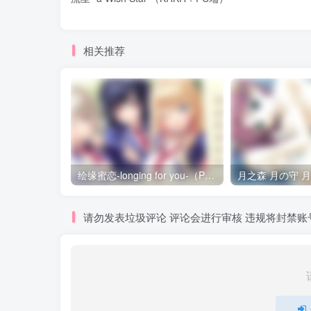
相关推荐
绘缘蜜恋-longing for you-（PC端）
月之森 月の守 
请勿发表垃圾评论 评论会进行审核 违规将封禁账