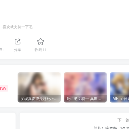
喜欢就支持一下吧
W+
分享
收藏
11
31W+
发现真爱或是赴死/Find Love or Die Trying（PC端）
死に逝く騎士 異世界に響く断末魔 /死馆2（安卓直装＋KRKR＋PC端）
下一
兰斯1 摘要版（PC