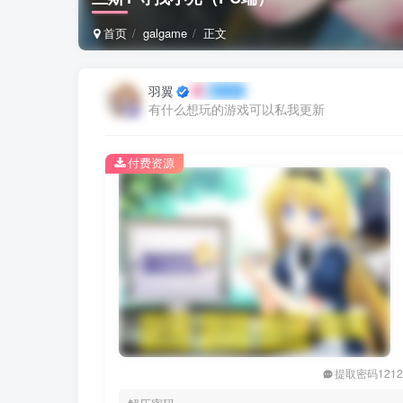
首页
galgame
正文
羽翼
有什么想玩的游戏可以私我更新
付费资源
提取密码121