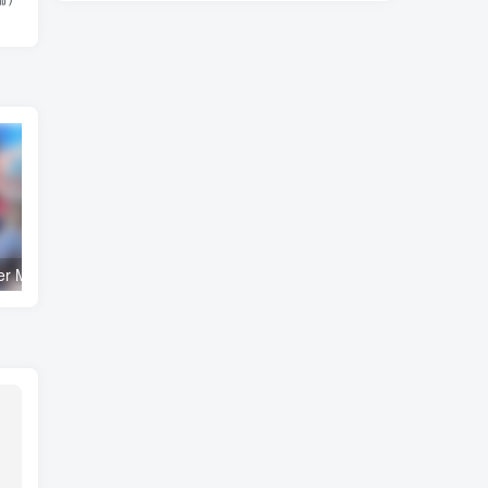
樱花裁决/Master Magistrate（KRKR＋PC端）
只属于你的爆乳偶像！～被白浊沾染的天使～（PC端）