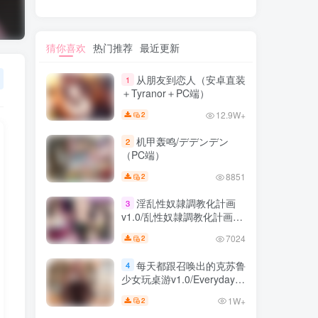
猜你喜欢
热门推荐
最近更新
从朋友到恋人（安卓直装
1
＋Tyranor＋PC端）
12.9W+
2
机甲轰鸣/デデンデン
2
（PC端）
8851
2
淫乱性奴隷調教化計画
3
v1.0/乱性奴隷調教化計画
（安卓直装＋PC端）
7024
2
每天都跟召唤出的克苏鲁
4
少女玩桌游v1.0/Everyday I
play board games with a
1W+
2
summoned eldritch