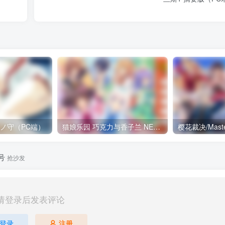
月ノ守（PC端）
猫娘乐园 巧克力与香子兰 NEKOPARA Extra 小猫之日的约定（KRKR＋PC端）
号
抢沙发
请登录后发表评论
登录
注册