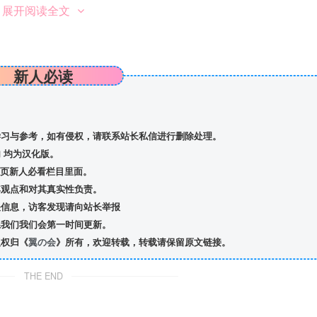
展开阅读全文
新人必读
习与参考，如有侵权，请联系站长私信
进行删除处理。
 均为汉化版。
首页新人必看栏目里面。
观点和对其真实性负责。
信息，访客发现请向站长举报
我们我们会第一时间更新。
版权归《
翼の会
》所有，欢迎转载，转载请保留原文链接。
THE END