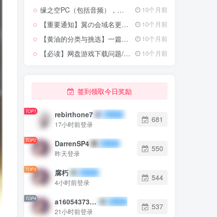
缘之空PC（包括音频），天穹之缘（原创图），4张春日野穹同人图，缘之空主线3D剧情版
10个月前
【重要通知】翼の会域名更换以及永久防失联导航页和QQ群
10个月前
【黄油的分类与挑选】一篇文章让你从入门到入土
10个月前
【必读】网盘游戏下载问题/电脑端 手机端用户玩游戏会遇到的一些问题
10个月前
签到领取今日奖励
TOP1
rebirthone7
681
17小时前登录
TOP2
DarrenSP4
550
昨天登录
TOP3
腐朽
544
4小时前登录
TOP4
a1605437303
537
21小时前登录