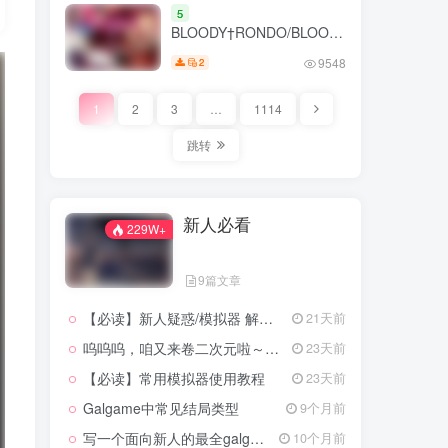
girl（PC端）
5
BLOODY†RONDO/BLOODY
RONDO（PC端）
9548
2
1
2
3
…
1114
跳转
新人必看
229W+
9篇文章
【必读】新人疑惑/模拟器 解压工具 翻译器 转区工具 下载
21天前
呜呜呜，咱又来卷二次元啦～٩(๑❛ᴗ❛๑)
23天前
【必读】常用模拟器使用教程
23天前
Galgame中常见结局类型
9个月前
写一个面向新人的最全galgame入坑攻略
10个月前