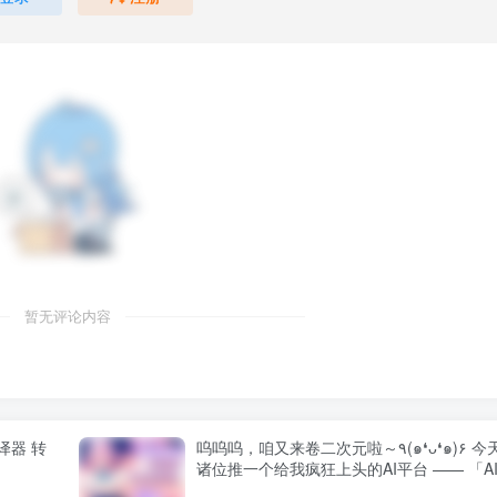
暂无评论内容
译器 转
呜呜呜，咱又来卷二次元啦～٩(๑❛ᴗ❛๑)۶ 今天给
诸位推一个给我疯狂上头的AI平台 —— 「A
月」！