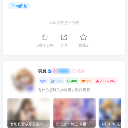
cg图包
喜欢就支持一下吧
点赞
1.8W+
分享
收藏
2
羽翼
关注
9
5572
480
963
25837W+
有什么想玩的游戏可以私我更新
发现真爱或是赴死/Find Love or Die Trying（PC端）
死に逝く騎士 異世界に響く断末魔 /死馆2（安卓直装＋KRKR＋PC端）