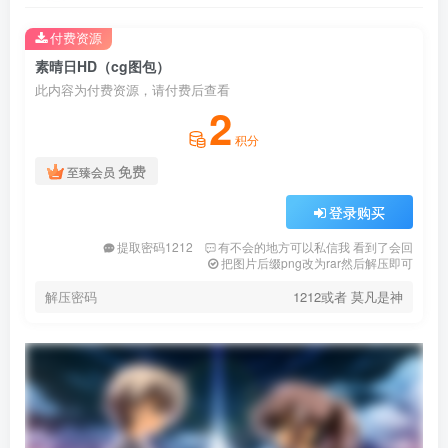
付费资源
素晴日HD（cg图包）
此内容为付费资源，请付费后查看
2
积分
免费
至臻会员
登录购买
提取密码1212
有不会的地方可以私信我 看到了会回
把图片后缀png改为rar然后解压即可
解压密码
1212或者 莫凡是神