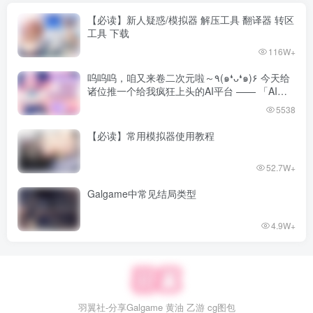
【必读】新人疑惑/模拟器 解压工具 翻译器 转区
工具 下载
116W+
呜呜呜，咱又来卷二次元啦～٩(๑❛ᴗ❛๑)۶ 今天给
诸位推一个给我疯狂上头的AI平台 —— 「AI风
月」！
5538
【必读】常用模拟器使用教程
52.7W+
Galgame中常见结局类型
4.9W+
羽翼社-分享Galgame 黄油 乙游 cg图包