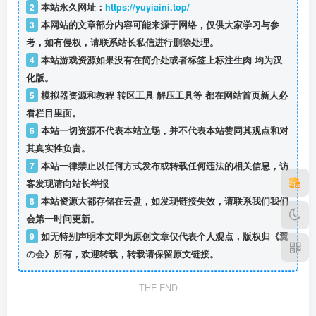
2
本站永久网址：
https://yuyiaini.top/
3
本网站的文章部分内容可能来源于网络，仅供大家学习与参
考，如有侵权，请联系站长私信
进行删除处理。
4
本站游戏资源如果没有在简介处或者标签上标注生肉 均为汉
化版。
5
模拟器资源和教程 转区工具 解压工具等 都在网站首页新人必
看栏目里面。
6
本站一切资源不代表本站立场，并不代表本站赞同其观点和对
其真实性负责。
7
本站一律禁止以任何方式发布或转载任何违法的相关信息，访
客发现请向站长举报
8
本站资源大都存储在云盘，如发现链接失效，请联系我们我们
会第一时间更新。
9
如无特别声明本文即为原创文章仅代表个人观点，版权归《
翼
の会
》所有，欢迎转载，转载请保留原文链接。
THE END