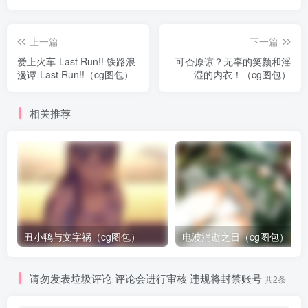
上一篇
下一篇
爱上火车-Last Run!! 铁路浪
可否原谅？无辜的笑颜和淫
漫谭-Last Run!!（cg图包）
湿的内衣！（cg图包）
相关推荐
丑小鸭与文字祸（cg图包）
电波消逝之日（cg图包）
请勿发表垃圾评论 评论会进行审核 违规将封禁账号
共2条