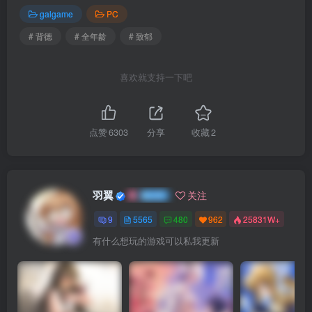
第二名咨询者说，想要知道将肇事逃逸的父亲杀死的方法。
galgame
PC
# 背德
# 全年龄
# 致郁
听闻此言的我，用谁都听不见的声音低语道
喜欢就支持一下吧
既然如此，在着大千世界中唯独无法使我变得幸福的魔法，
即使真实存在，它的本质也一定是彻头彻尾的迂腐而无聊的
东西吧。
点赞
6303
分享
收藏
2
再好不过。是不是真的不会发生任何变化，就和我一起试试
看吧。
羽翼
关注
9
5565
480
962
25831W+
有什么想玩的游戏可以私我更新