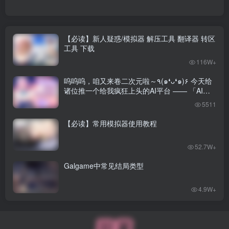
【必读】新人疑惑/模拟器 解压工具 翻译器 转区
工具 下载
116W+
呜呜呜，咱又来卷二次元啦～٩(๑❛ᴗ❛๑)۶ 今天给
诸位推一个给我疯狂上头的AI平台 —— 「AI风
月」！
5511
【必读】常用模拟器使用教程
52.7W+
Galgame中常见结局类型
4.9W+