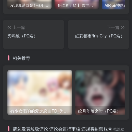
发现真爱或是赴死/Find Love or Die Trying（PC端）
死に逝く騎士 異世界に響く断末魔 /死馆2（安卓直装＋KRKR＋PC端）
上一篇
下一篇
刃鸣散（PC端）
虹彩都市/Iris City（PC端）
相关推荐
有少女唱响的爱之恋曲FD_为你所献上的演绎~（PC端）
皎月坠落之时（PC端）
请勿发表垃圾评论 评论会进行审核 违规将封禁账号
抢沙发