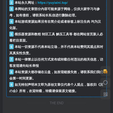
2
本站永久网址：
https://yuyiaini.top/
3
本网站的文章部分内容可能来源于网络，仅供大家学习与参
考，如有侵权，请联系站长私信
进行删除处理。
4
本站游戏资源如果没有在简介处或者标签上标注生肉 均为汉
化版。
5
模拟器资源和教程 转区工具 解压工具等 都在网站首页新人必
看栏目里面。
6
本站一切资源不代表本站立场，并不代表本站赞同其观点和对
其真实性负责。
简介：
7
本站一律禁止以任何方式发布或转载任何违法的相关信息，访
客发现请向站长举报
我没有那些。我没有能够获得幸福的才能。
8
本站资源大都存储在云盘，如发现链接失效，请联系我们我们
会第一时间更新。
突然出现自称魔法少女的她，同我一起开始了名为魔法咨询
9
如无特别声明本文即为原创文章仅代表个人观点，版权归《
翼
部什么的社团活动。
の会
》所有，欢迎转载，转载请保留原文链接。
第一名咨询者说，她把自己朋友的猫当作野猫杀死了。
THE END
第二名咨询者说，希望一直被欺负的朋友继续遭遇不幸。