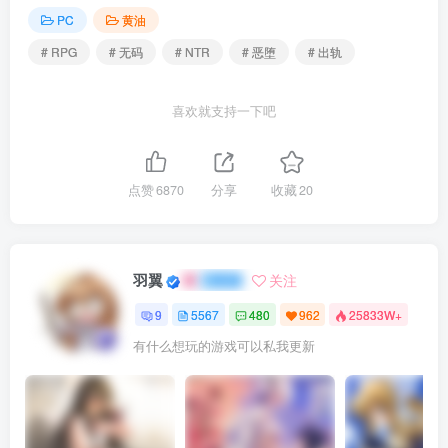
托莉娜在名为阿斯林顿的边境城镇里相依为命。
PC
黄油
# RPG
# 无码
# NTR
# 恶堕
# 出轨
罗伊德在平日以狩猎和传承自养母的合成术为业，妹妹也刚
开始见习神官的工作，正当兄妹二人都以为这种平静的生活
喜欢就支持一下吧
能一直持续下去时，托莉娜却因为突然的怪病而倒下。
罗伊德这才知道自己的养母和妹妹都有着隐藏的魔族血脉。
点赞
6870
分享
收藏
20
那份血脉因为远古被封印在此处的魔王的气息而苏醒。
罗伊德必须想办法解除封印，击败魔王 ————————在
羽翼
关注
重要的妹妹变成自己不认识的人之前。
9
5567
480
962
25833W+
游戏玩法：
有什么想玩的游戏可以私我更新
在充满细节的世界中旅行，遇见形形色色的角色，几乎每个
人都有自己的故事和任务。通过制作物品和升级装备来提升
实力。与镇上的居民交谈，搜集任何可能帮助托莉娜的信