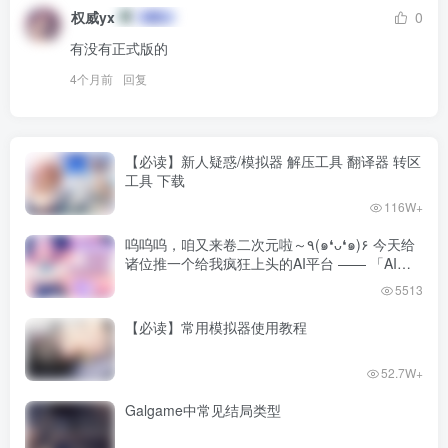
权威yx
0
有没有正式版的
4个月前
回复
【必读】新人疑惑/模拟器 解压工具 翻译器 转区
工具 下载
116W+
呜呜呜，咱又来卷二次元啦～٩(๑❛ᴗ❛๑)۶ 今天给
诸位推一个给我疯狂上头的AI平台 —— 「AI风
月」！
5513
【必读】常用模拟器使用教程
52.7W+
Galgame中常见结局类型