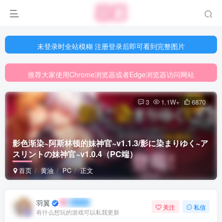
未登录时全站模糊 注册登录后即可看到完整图片
未登录时全站模糊 注册登录后即可看到完整图片
推荐大家使用Chrome浏览器或者Edge浏览器访问网站
未登录时全站模糊 注册登录后即可看到完整图片
网站游戏资源已更新至5000多部
推荐大家使用Chrome浏览器或者Edge浏览器访问网站
网站游戏资源已更新至5000多部
3
1.1W+
6870
影色渐染~阿斯林顿的妹神官~v1.1.3/影に染まりゆく~ア
スリントの妹神官~v1.0.4（PC端）
首页
黄油
PC
正文
羽翼
关注
私信
有什么想玩的游戏可以私我更新