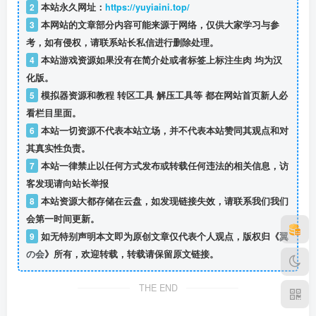
2
本站永久网址：
https://yuyiaini.top/
3
本网站的文章部分内容可能来源于网络，仅供大家学习与参
考，如有侵权，请联系站长私信
进行删除处理。
4
本站游戏资源如果没有在简介处或者标签上标注生肉 均为汉
化版。
5
模拟器资源和教程 转区工具 解压工具等 都在网站首页新人必
看栏目里面。
6
本站一切资源不代表本站立场，并不代表本站赞同其观点和对
其真实性负责。
7
本站一律禁止以任何方式发布或转载任何违法的相关信息，访
客发现请向站长举报
8
本站资源大都存储在云盘，如发现链接失效，请联系我们我们
会第一时间更新。
9
如无特别声明本文即为原创文章仅代表个人观点，版权归《
翼
の会
》所有，欢迎转载，转载请保留原文链接。
简介：
THE END
自幼不知道亲生父母的青年罗伊德，与没有血缘关系的妹妹