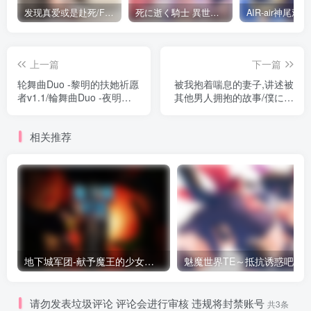
息，只是她的病情会随着体内魔血的觉醒不断恶化。踏出小
发现真爱或是赴死/Find Love or Die Trying（PC端）
死に逝く騎士 異世界に響く断末魔 /死馆2（安卓直装＋KRKR＋PC端）
镇边界，寻找稀有材料，探索地下城，与怪物战斗。但是，
在经历了一天的冒险之后，别忘了回来照顾妹妹日益增长的
上一篇
下一篇
对魔力的渴望。
轮舞曲Duo -黎明的扶她祈愿
被我抱着喘息的妻子,讲述被
者v1.1/輪舞曲Duo -夜明け
其他男人拥抱的故事/僕に抱
其他：
のフォルテシモv1.1（PC
かれ喘ぐ妻は（PC端）
端）
基本HCG数40+
相关推荐
H scene 100+
地下城军团-献予魔王的少女们 v1.0（PC端）
魅魔世界TE～抵抗诱惑吧:在
请勿发表垃圾评论 评论会进行审核 违规将封禁账号
共3条