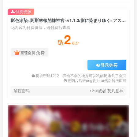
付费资源
影色渐染~阿斯林顿的妹神官~v1.1.3/影に染まりゆく~アスリントの妹神官~v1.0.4（PC端）
此内容为付费资源，请付费后查看
2
积分
免费
至臻会员
登录购买
提取密码1212
有不会的地方可以私信我 看到了会回
把图片后缀png改为rar然后解压即可
解压密码
1212或者 莫凡是神