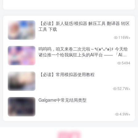
虽然表面上、都表现得对此不太在意的模样。但、内心动摇
被挑拨得跃跃欲试的少女们、一齐发送了邮件――
【必读】新人疑惑/模拟器 解压工具 翻译器 转区
工具 下载
另一边、孤立于班级之外独行侠主人公、为了打破眼前枯燥
116W+
无聊的学园生活、而决意参选学生会的临时总务选举。
既不是为了学园也不是为了学生们这样那样高尚的使命感责
呜呜呜，咱又来卷二次元啦～٩(๑❛ᴗ❛๑)۶ 今天给
诸位推一个给我疯狂上头的AI平台 —— 「AI风
任心、单纯只是想要过上更加充实的学园生活而参加了选举
月」！
5494
的他。
【必读】常用模拟器使用教程
就在此时、他的手机上突然收到了好几封莫名的邮件。
「红线邮件」
52.7W+
执行部的女孩子所发送的“红线邮件”此时、出现在了一心只
Galgame中常见结局类型
考虑选举之事的主人公的手机上。
且、居然还是全员所有邮件、都发送给了他一人。
4.9W+
当然、于此她们便将“红线邮件”当然恶作剧来处理了、些许
惊讶、亦有愤怒、也笑着释然――最后都没将其放在心上便