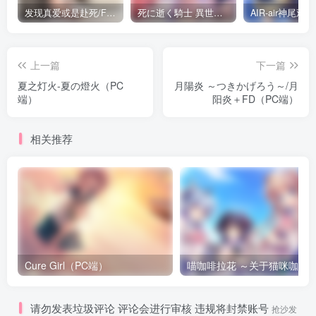
发现真爱或是赴死/Find Love or Die Trying（PC端）
死に逝く騎士 異世界に響く断末魔 /死馆2（安卓直装＋KRKR＋PC端）
上一篇
下一篇
夏之灯火-夏の燈火（PC
月陽炎 ～つきかげろう～/月
端）
阳炎＋FD（PC端）
相关推荐
Cure Girl（PC端）
请勿发表垃圾评论 评论会进行审核 违规将封禁账号
抢沙发