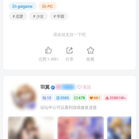
galgame
PC
# 恋爱
# 少女
# 学园
喜欢就支持一下吧
点赞
1.4W+
分享
收藏
羽翼
关注
10
5565
478
961
25881W+
论坛中心可以看到游戏修复进度