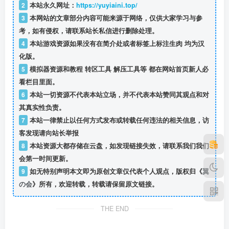
2
本站永久网址：
https://yuyiaini.top/
3
本网站的文章部分内容可能来源于网络，仅供大家学习与参
考，如有侵权，请联系站长私信
进行删除处理。
4
本站游戏资源如果没有在简介处或者标签上标注生肉 均为汉
化版。
5
模拟器资源和教程 转区工具 解压工具等 都在网站首页新人必
看栏目里面。
6
本站一切资源不代表本站立场，并不代表本站赞同其观点和对
其真实性负责。
7
本站一律禁止以任何方式发布或转载任何违法的相关信息，访
客发现请向站长举报
8
本站资源大都存储在云盘，如发现链接失效，请联系我们我们
会第一时间更新。
9
如无特别声明本文即为原创文章仅代表个人观点，版权归《
翼
の会
》所有，欢迎转载，转载请保留原文链接。
THE END