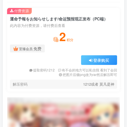
付费资源
運命予報をお知らせします/命运预报现正发布（PC端）
此内容为付费资源，请付费后查看
2
积分
免费
至臻会员
登录购买
提取密码1212
有不会的地方可以私信我 看到了会回
把图片后缀png改为rar然后解压即可
解压密码
1212或者 莫凡是神