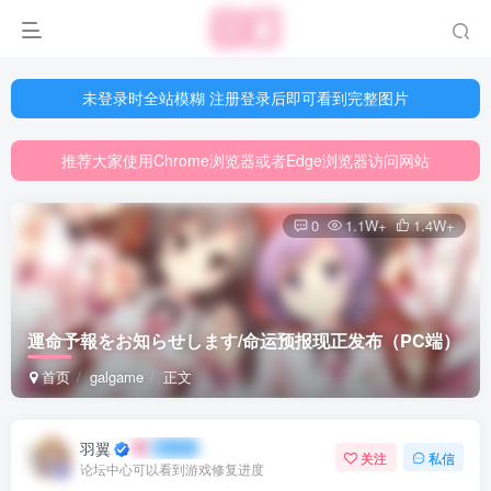
未登录时全站模糊 注册登录后即可看到完整图片
未登录时全站模糊 注册登录后即可看到完整图片
推荐大家使用Chrome浏览器或者Edge浏览器访问网站
未登录时全站模糊 注册登录后即可看到完整图片
网站游戏资源已更新至5000多部
推荐大家使用Chrome浏览器或者Edge浏览器访问网站
网站游戏资源已更新至5000多部
0
1.1W+
1.4W+
運命予報をお知らせします/命运预报现正发布（PC端）
首页
galgame
正文
羽翼
关注
私信
论坛中心可以看到游戏修复进度