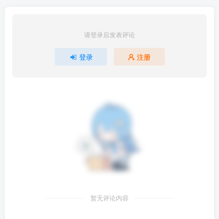
请登录后发表评论
简介：
登录
注册
敞开心扉红丝绕指间、与你结缘情意缠身畔――
在紫明学园的女学生中间正流行着、一种名为“红线邮件”的
咒语。
往某个地址发送邮件的话、同个学园中的某人的手机便会收
到此条邮件。
收到邮件的人便是发信人命运的另一半、“红线邮件”相连的
双方结为恋人的话、便能获得永远的幸福这样的流言正谣传
着。
就在此时、女主角们所属的执行部、收到了这样一封信。
暂无评论内容
「不来验证一下红线邮件的真实性吗」