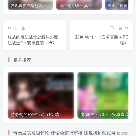
发现真爱或是赴死/Find Love or Die Trying（PC端）
死に逝く騎士 異世界に響く断末魔 /死馆2（安卓直装＋KRKR＋PC端）
上一篇
下一篇
服从的魔法战士2/服从の魔
彩色 Ver1.1（安卓直装＋PC
法战士2（安卓直装＋PC
端）
简介：
端）
相关推荐
控制省将您送到一所新高中，该高中最近刚刚出现在东京的
学校排名中。
作为一名新导师，你必须聚集你周围最强大的学生，并征服
这个排名的顶端。
参加俱乐部，与女孩建立关系，关注她们的故事，并培训她
特务朔的秘密行动（PC端）
们。选择最佳候选人加入现有俱乐部并开设新俱乐部。
请勿发表垃圾评论 评论会进行审核 违规将封禁账号
为了确定排名，教育部将安排学校之间的比赛，同一专业的
抢沙发