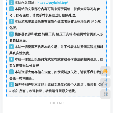
2
本站永久网址：
https://yuyiaini.top/
3
本网站的文章部分内容可能来源于网络，仅供大家学习与参
考，如有侵权，请联系站长私信
进行删除处理。
4
本站游戏资源如果没有在简介处或者标签上标注生肉 均为汉
化版。
5
模拟器资源和教程 转区工具 解压工具等 都在网站首页新人必
看栏目里面。
6
本站一切资源不代表本站立场，并不代表本站赞同其观点和对
其真实性负责。
7
本站一律禁止以任何方式发布或转载任何违法的相关信息，访
客发现请向站长举报
8
本站资源大都存储在云盘，如发现链接失效，请联系我们我们
会第一时间更新。
9
如无特别声明本文即为原创文章仅代表个人观点，版权归《
翼
の会
》所有，欢迎转载，转载请保留原文链接。
THE END