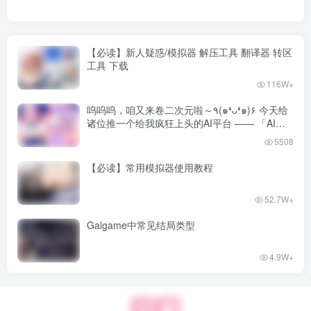
【必读】新人疑惑/模拟器 解压工具 翻译器 转区
工具 下载
116W+
呜呜呜，咱又来卷二次元啦～٩(๑❛ᴗ❛๑)۶ 今天给
诸位推一个给我疯狂上头的AI平台 —— 「AI风
月」！
5508
【必读】常用模拟器使用教程
52.7W+
Galgame中常见结局类型
4.9W+