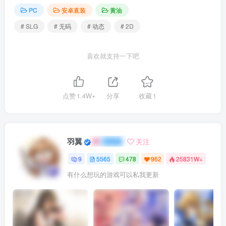
PC
安卓直装
黄油
# SLG
# 无码
# 动态
# 2D
喜欢就支持一下吧
点赞
1.4W+
分享
收藏
1
羽翼
关注
9
5565
478
962
25831W+
有什么想玩的游戏可以私我更新