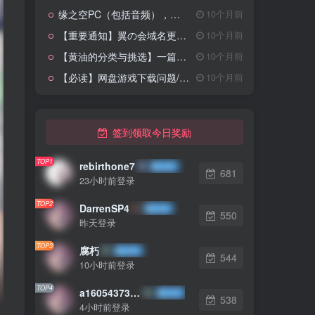
缘之空PC（包括音频），天穹之缘（原创图），4张春日野穹同人图，缘之空主线3D剧情版
10个月前
【重要通知】翼の会域名更换以及永久防失联导航页和QQ群
10个月前
【黄油的分类与挑选】一篇文章让你从入门到入土
10个月前
【必读】网盘游戏下载问题/电脑端 手机端用户玩游戏会遇到的一些问题
10个月前
签到领取今日奖励
TOP1
rebirthone7
681
23小时前登录
TOP2
DarrenSP4
550
昨天登录
TOP3
腐朽
544
10小时前登录
TOP4
a1605437303
538
4小时前登录