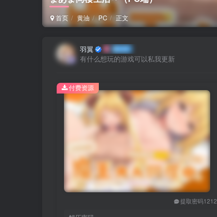
首页
黄油
PC
正文
羽翼
有什么想玩的游戏可以私我更新
付费资源
提取密码121