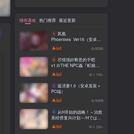
猜你喜欢
热门推荐
最近更新
凤凰
1
Phoenixes Ver16（安卓直
装＋PC端）
8086
2
尽情强奸释意的干吧
2
v1.0/THE NPC姦『町娘か
ら女魔王まで 犯し放題ヤリ
1.1W+
2
放題』（安卓直装＋PC端）
返済妻1.0（安卓直装＋
3
PC端）
9968
2
从H开始的战略！～治愈
4
系经营复兴计划～/Hではじ
めるストラテジー！～キュ
1.2W+
2
ートレア経営復興計画～