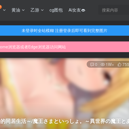
W
黄油
乙游
cg图包
Ai女友👄
未登录时全站模糊 注册登录后即可看到完整图片
未登录时全站模糊 注册登录后即可看到完整图片
rome浏览器或者Edge浏览器访问网站
未登录时全站模糊 注册登录后即可看到完整图片
戏资源已更新至5000多部
rome浏览器或者Edge浏览器访问网站
戏资源已更新至5000多部
0
1W+
75
漆的同居生活～/魔王さまといっしょ。～異世界の魔王と