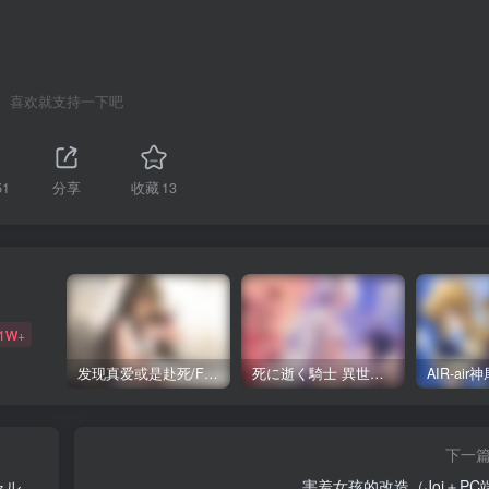
喜欢就支持一下吧
51
分享
收藏
13
31W+
发现真爱或是赴死/Find Love or Die Trying（PC端）
死に逝く騎士 異世界に響く断末魔 /死馆2（安卓直装＋KRKR＋PC端）
下一
ャル
害羞女孩的改造（Joi＋PC