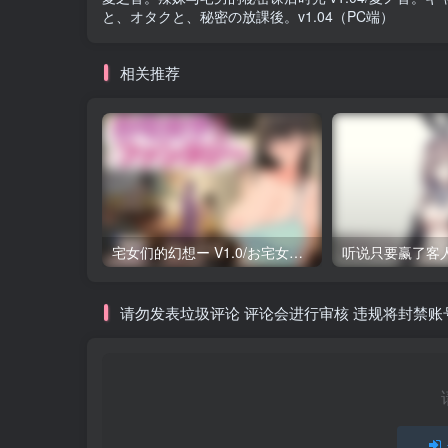
と、オタクと、秘密の放課後。v1.04（PC端）
相关推荐
宅女们的幻想ー V1.0/お宅女子のファンタジー V1.0（PC端）
请勿发表垃圾评论 评论会进行审核 违规将封禁账