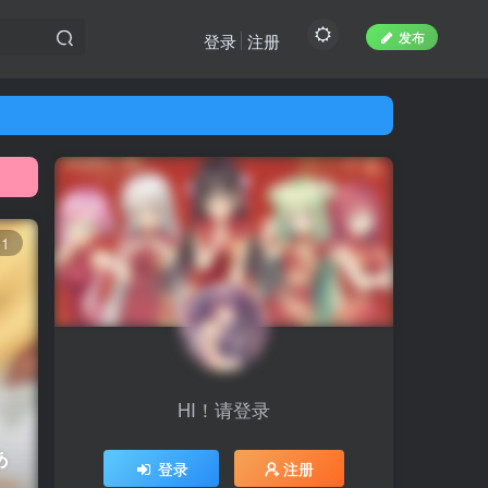
发布
登录
注册
51
HI！请登录
あ
登录
注册