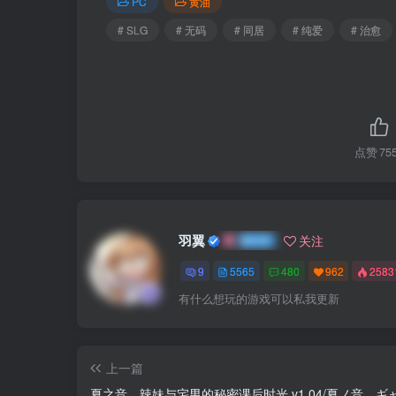
PC
黄油
# SLG
# 无码
# 同居
# 纯爱
# 治愈
点赞
75
羽翼
关注
9
5565
480
962
258
有什么想玩的游戏可以私我更新
上一篇
夏之音。辣妹与宅男的秘密课后时光 v1.04/夏ノ音。ギ