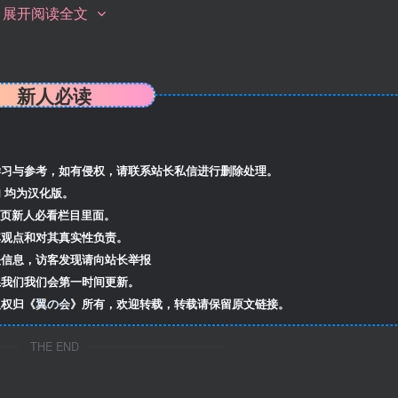
展开阅读全文
新人必读
习与参考，如有侵权，请联系站长私信
进行删除处理。
 均为汉化版。
首页新人必看栏目里面。
观点和对其真实性负责。
信息，访客发现请向站长举报
我们我们会第一时间更新。
版权归《
翼の会
》所有，欢迎转载，转载请保留原文链接。
THE END