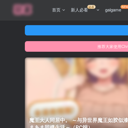
必看
NE
首页
新人必看
galgame
推荐大家使用Ch
网站游
推荐大家使用Ch
网站游
魔王大人同居中。 ～与异世界魔王如胶似
まあま同棲生活～（PC端）