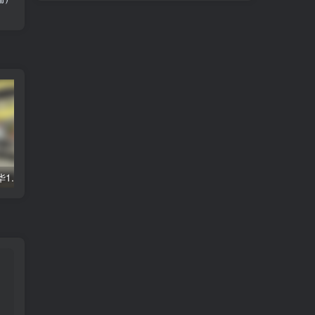
TS民间女警天华1.01（安卓直装＋PC端）
我是椅子v1.0/オレは椅子v1.0（PC端）
麻衣的诱惑（