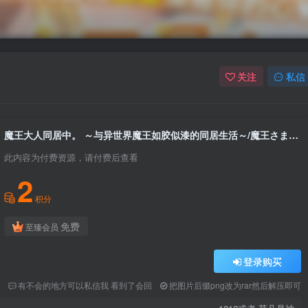
关注
私信
魔王大人同居中。 ～与异世界魔王如胶似漆的同居生活～/魔王さまといっしょ。～異世界の魔王とあまあま同棲生活～（PC端）
此内容为付费资源，请付费后查看
2
积分
免费
至臻会员
登录购买
2
有不会的地方可以私信我 看到了会回
把图片后缀png改为rar然后解压即可