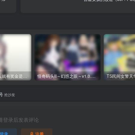
听说只要赢了客人就有奖金是真的吗（安卓直装＋PC端）
怪奇码头II～幻惑之眼～v1.0.1/ドックロ怪奇II～幻惑の眼～v1.0.1（PC端）
号
抢沙发
请登录后发表评论
登录
注册