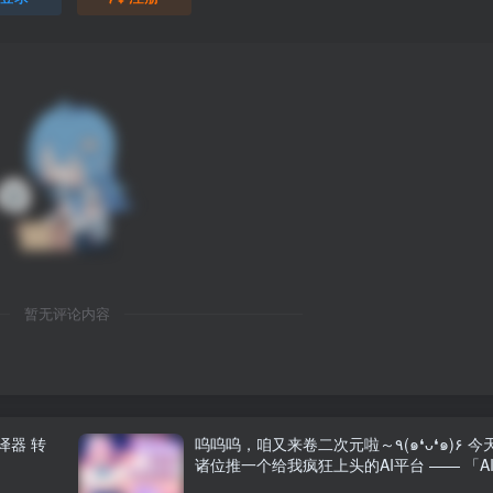
暂无评论内容
译器 转
呜呜呜，咱又来卷二次元啦～٩(๑❛ᴗ❛๑)۶ 今天给
诸位推一个给我疯狂上头的AI平台 —— 「A
月」！