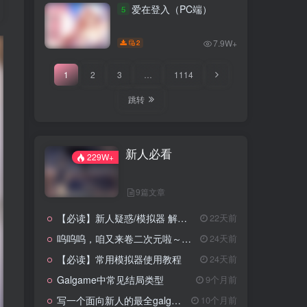
（KRKR＋PC端）
爱在登入（PC端）
5
7.9W+
2
1
2
3
…
1114
跳转
新人必看
229W+
9篇文章
【必读】新人疑惑/模拟器 解压工具 翻译器 转区工具 下载
22天前
呜呜呜，咱又来卷二次元啦～٩(๑❛ᴗ❛๑)
24天前
【必读】常用模拟器使用教程
24天前
Galgame中常见结局类型
9个月前
写一个面向新人的最全galgame入坑攻略
10个月前