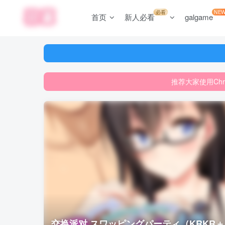
必看
NE
首页
新人必看
galgame
推荐大家使用Ch
网站游
推荐大家使用Ch
网站游
交换派对 スワッピングパーティ（KRKR＋