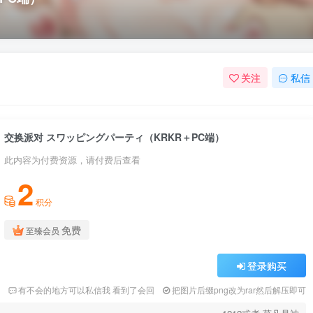
关注
私信
交换派对 スワッピングパーティ（KRKR＋PC端）
此内容为付费资源，请付费后查看
2
积分
免费
至臻会员
登录购买
2
有不会的地方可以私信我 看到了会回
把图片后缀png改为rar然后解压即可