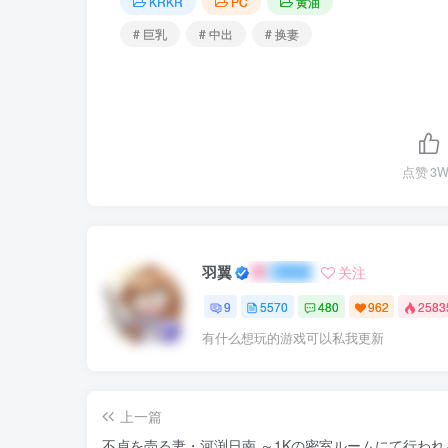
KRKR
PC
黄油
# 巨乳
# 中出
# 换妻
点赞
3W
羽翼
关注
9
5570
480
962
258
有什么想玩的游戏可以私我更新
上一篇
不貞を売る妻・河渕日南 ～1Kの密室ルームにて行われ