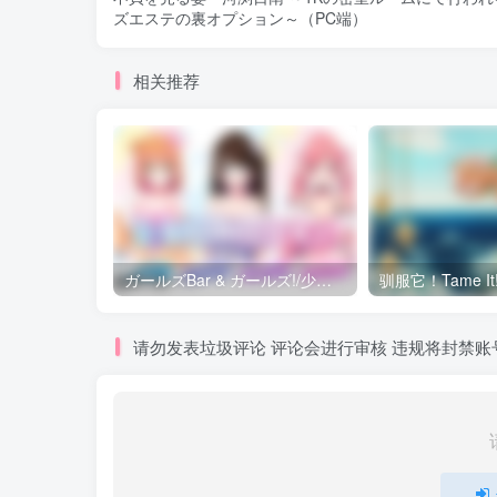
ズエステの裏オプション～（PC端）
相关推荐
ガールズBar & ガールズ!/少女bar bar（安卓直装）
请勿发表垃圾评论 评论会进行审核 违规将封禁账