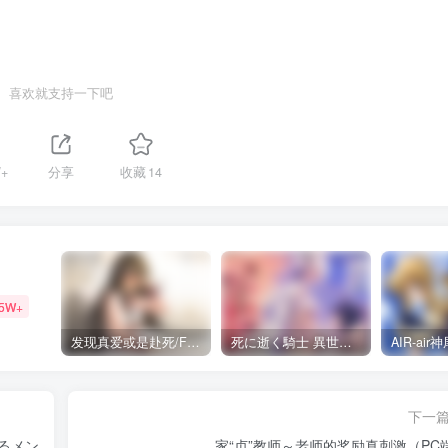
喜欢就支持一下吧
+
分享
收藏
14
35W+
发现真爱或是赴死/Find Love or Die Trying（PC端）
死に逝く騎士 異世界に響く断末魔 /死馆2（安卓直装＋KRKR＋PC端）
下一
るメン
家“贞”教师～老师的奖励真刺激（PC