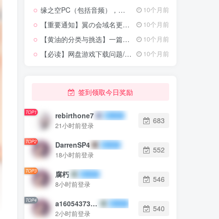
缘之空PC（包括音频），天穹之缘（原创图），4张春日野穹同人图，缘之空主线3D剧情版
10个月前
【重要通知】翼の会域名更换以及永久防失联导航页和QQ群
10个月前
【黄油的分类与挑选】一篇文章让你从入门到入土
10个月前
【必读】网盘游戏下载问题/电脑端 手机端用户玩游戏会遇到的一些问题
10个月前
签到领取今日奖励
TOP1
rebirthone7
683
21小时前登录
TOP2
DarrenSP4
552
18小时前登录
TOP3
腐朽
546
8小时前登录
TOP4
a1605437303
540
2小时前登录