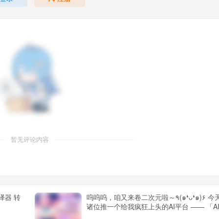
戏——换偶游戏。博美是有名的非常严肃的学生会副主席，她对
常放纵，在悠真面前尽情地享受快感。同时，悠真在嫉妒自己从
里的技巧所玩弄，经历了不堪控制的挑战。这种伴侣交换游戏每
的重大麻烦正在悄然逼近……
暂无评论内容
译器 转
呜呜呜，咱又来卷二次元啦～٩(๑❛ᴗ❛๑)۶ 今天给
诸位推一个给我疯狂上头的AI平台 —— 「A
月」！