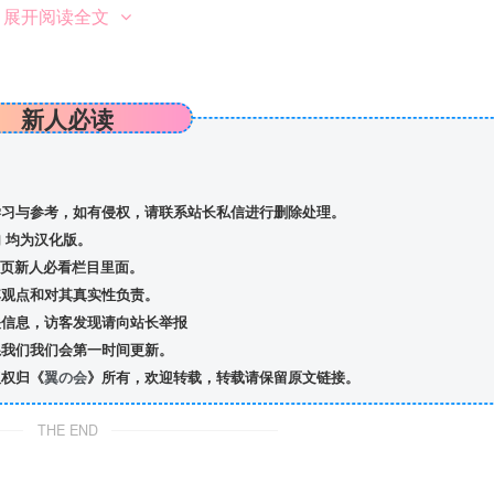
展开阅读全文
新人必读
习与参考，如有侵权，请联系站长私信
进行删除处理。
 均为汉化版。
首页新人必看栏目里面。
观点和对其真实性负责。
信息，访客发现请向站长举报
我们我们会第一时间更新。
版权归《
翼の会
》所有，欢迎转载，转载请保留原文链接。
THE END