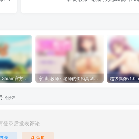
驯服它！Tame It! Steam官方中文版+全DLC重制版（PC端）
家“贞”教师～老师的奖励真刺激（PC端）
号
抢沙发
请登录后发表评论
登录
注册