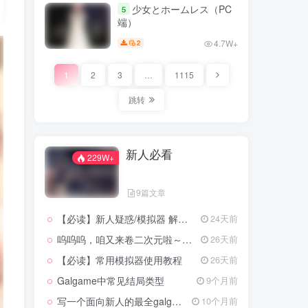
少女とホームレス（PC
5
端）
4.7W+
2
1
2
3
…
1115
跳转
新人必看
229W+
9篇文章
【必读】新人疑惑/模拟器 解压工具 翻译器 转区工具 下载
24天前
呜呜呜，咱又来卷二次元啦～٩(๑❛ᴗ❛๑)
26天前
【必读】常用模拟器使用教程
26天前
Galgame中常见结局类型
9个月前
写一个面向新人的最全galgame入坑攻略
10个月前