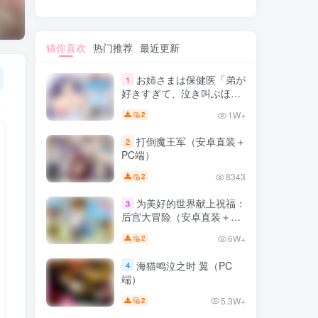
猜你喜欢
热门推荐
最近更新
お姉さまは保健医「弟が
1
好きすぎて、泣き叫ぶほど
いじめたくなっちゃうの」
1W+
2
（PC端）
打倒魔王军（安卓直装＋
2
PC端）
8343
2
为美好的世界献上祝福：
3
后宫大冒险（安卓直装＋PC
端）
6W+
2
海猫鸣泣之时 翼（PC
4
端）
5.3W+
2