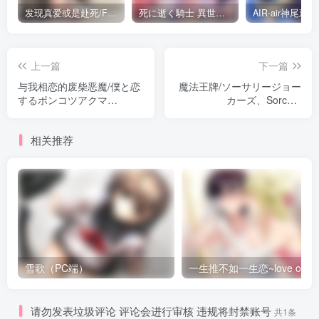
发现真爱或是赴死/Find Love or Die Trying（PC端）
死に逝く騎士 異世界に響く断末魔 /死馆2（安卓直装＋KRKR＋PC端）
上一篇
下一篇
与我相恋的废柴恶魔/僕と恋
魔法王牌/ソーサリージョー
するポンコツアクマ
カーズ、Sorcery
（KRKR＋PC端）
Jokers（PC端）
相关推荐
雪歌（PC端）
请勿发表垃圾评论 评论会进行审核 违规将封禁账号
共1条