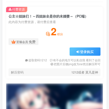
付费资源
公主☆姐妹们！～四姐妹全是你的未婚妻～（PC端）
此内容为付费资源，请付费后查看
2
积分
免费
至臻会员
登录购买
提取密码1212
有不会的地方可以私信我 看到了会回
把图片后缀png改为rar然后解压即可
解压密码
1212或者 莫凡是神