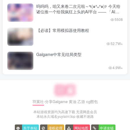
呜呜呜，咱又来卷二次元啦～٩(๑❛ᴗ❛๑)۶ 今天给
诸位推一个给我疯狂上头的AI平台 —— 「AI风
月」！
5508
【必读】常用模拟器使用教程
简介：
52.7W+
Galgame中常见结局类型
曾经养尊处优的男主[鏑木亮]。
在名为“凯内斯堡（カイネスブルク）共和国”的西欧小国中
4.9W+
工作多年的父亲病逝后，家里破产，现在靠着打工过着清贫
的生活。
在这样的他面前出现了一个神秘的女仆
羽翼社-分享Galgame 黄油 乙游 cg图包
本站游戏资源均为高速下载 无需网盘会员
本站永久域名yuyiaini.top 收藏不迷路
关于本站
侵权处理
网站地图
申请友链