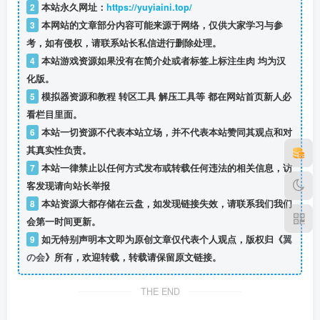
2
本站永久网址：
https://yuyiaini.top/
3
本网站的文章部分内容可能来源于网络，仅供大家学习与参
考，如有侵权，请联系站长私信
进行删除处理。
4
本站游戏资源如果没有在简介处或者标签上标注生肉 均为汉
化版。
5
模拟器资源和教程 转区工具 解压工具等 都在网站首页新人必
看栏目里面。
6
本站一切资源不代表本站立场，并不代表本站赞同其观点和对
其真实性负责。
7
本站一律禁止以任何方式发布或转载任何违法的相关信息，访
客发现请向站长举报
8
本站资源大都存储在云盘，如发现链接失效，请联系我们我们
会第一时间更新。
9
如无特别声明本文即为原创文章仅代表个人观点，版权归《
翼
の会
》所有，欢迎转载，转载请保留原文链接。
THE END